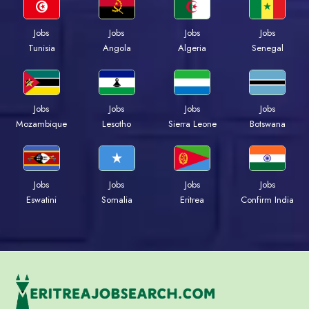
Jobs
Jobs
Jobs
Jobs
Tunisia
Angola
Algeria
Senegal
Jobs
Jobs
Jobs
Jobs
Mozambique
Lesotho
Sierra Leone
Botswana
Jobs
Jobs
Jobs
Jobs
Eswatini
Somalia
Eritrea
Confirm India