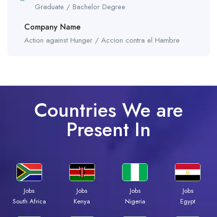
Graduate / Bachelor Degree
Company Name
Action against Hunger / Accion contra el Hambre
Countries We are
Present In
Jobs
Jobs
Jobs
Jobs
South Africa
Kenya
Nigeria
Egypt